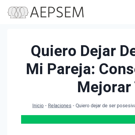
Saltar
al
contenido
Quiero Dejar D
Mi Pareja: Cons
Mejorar 
Inicio
-
Relaciones
-
Quiero dejar de ser posesiva