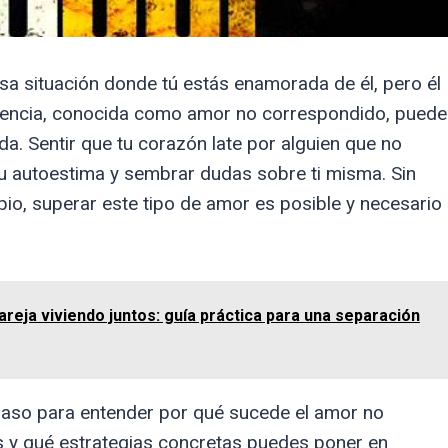
sa situación donde tú estás enamorada de él, pero él
iencia, conocida como amor no correspondido, puede
da. Sentir que tu corazón late por alguien que no
tu autoestima y sembrar dudas sobre ti misma. Sin
io, superar este tipo de amor es posible y necesario
areja viviendo juntos: guía práctica para una separación
paso para entender por qué sucede el amor no
 y qué estrategias concretas puedes poner en