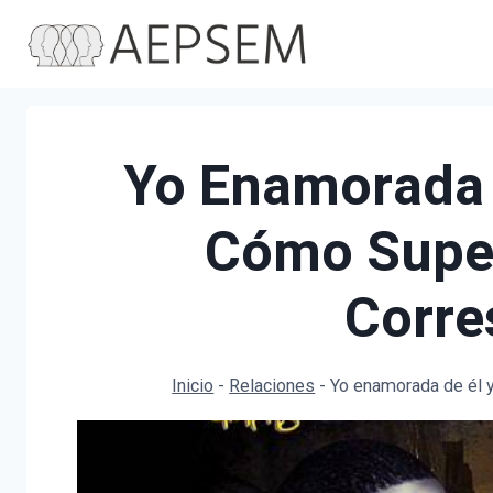
Saltar
al
contenido
Yo Enamorada D
Cómo Super
Corre
Inicio
-
Relaciones
-
Yo enamorada de él y