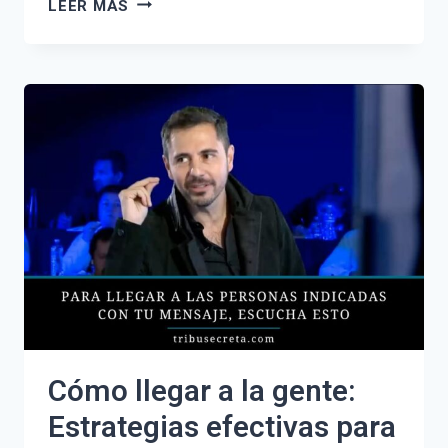
IMPORTANCIA
LEER MÁS
DE
LA
COMUNICACIÓN
EN
LA
VIDA
COTIDIANA:
CLAVE
PARA
RELACIONES
Y
ÉXITO
PERSONAL
Cómo llegar a la gente:
Estrategias efectivas para