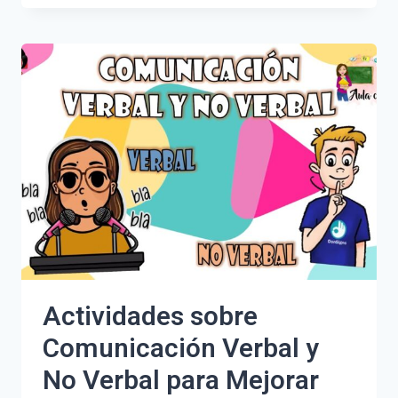
DE
LA
COMUNICACIÓN
NO
VERBAL:
CLAVES
PARA
MEJORAR
TUS
RELACIONES
Actividades sobre
Comunicación Verbal y
No Verbal para Mejorar