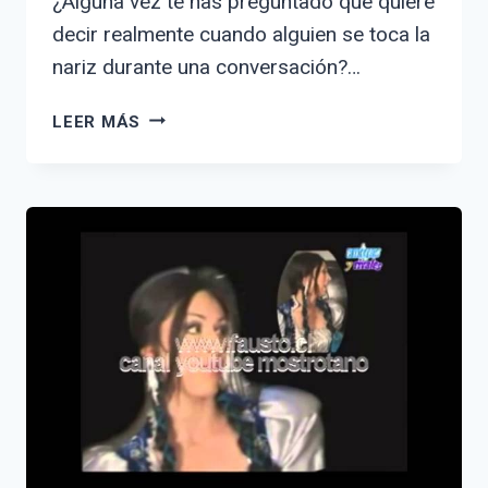
¿Alguna vez te has preguntado qué quiere
decir realmente cuando alguien se toca la
nariz durante una conversación?…
LENGUAJE
LEER MÁS
NO
VERBAL:
¿QUÉ
SIGNIFICA
TOCAR
LA
NARIZ?