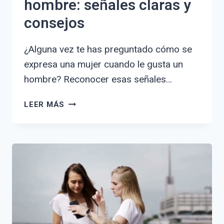
hombre: señales claras y
consejos
¿Alguna vez te has preguntado cómo se
expresa una mujer cuando le gusta un
hombre? Reconocer esas señales…
CÓMO
LEER MÁS
SE
EXPRESA
UNA
MUJER
CUANDO
LE
GUSTA
UN
HOMBRE:
SEÑALES