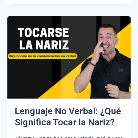
MUJER
TE
TOCA
EL
BRAZO:
SIGNIFICADO
Y
SEÑALES
QUE
DEBES
CONOCER
Lenguaje No Verbal: ¿Qué
Significa Tocar la Nariz?