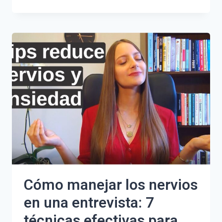
NO
TENER
MIEDO
POR
LA
NOCHE:
GUÍA
EFECTIVA
PARA
DORMIR
TRANQUILO
Cómo manejar los nervios
en una entrevista: 7
técnicas efectivas para