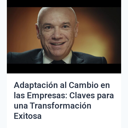
PASADO
Y
SEGUIR
ADELANTE:
INSPÍRATE
PARA
EMPEZAR
DE
NUEVO
Adaptación al Cambio en
las Empresas: Claves para
una Transformación
Exitosa