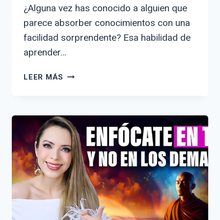
¿Alguna vez has conocido a alguien que
parece absorber conocimientos con una
facilidad sorprendente? Esa habilidad de
aprender…
CÓMO
LEER MÁS
DESCRIBIR
A
UNA
PERSONA
QUE
APRENDE
RÁPIDO:
FRASES
Y
EJEMPLOS
EFECTIVOS