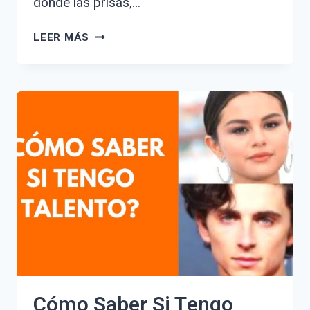
donde las prisas,…
CÓMO
LEER MÁS
SER
FELIZ
EN
3
PASOS:
LA
GUÍA
DEFINITIVA
PARA
TRANSFORMAR
TU
VIDA
Cómo Saber Si Tengo