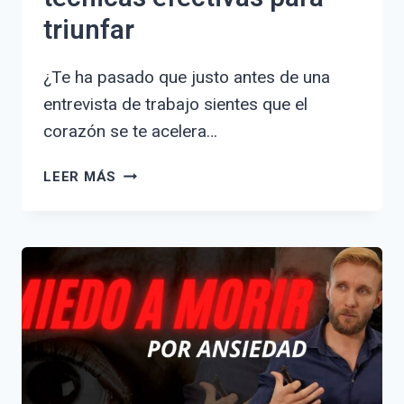
triunfar
¿Te ha pasado que justo antes de una
entrevista de trabajo sientes que el
corazón se te acelera…
CÓMO
LEER MÁS
MANEJAR
LOS
NERVIOS
EN
UNA
ENTREVISTA:
7
TÉCNICAS
EFECTIVAS
PARA