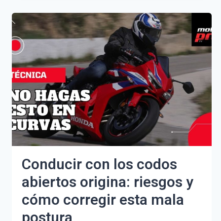
NERVIOS
PARA
CONDUCIR:
TÉCNICAS
EFECTIVAS
PARA
MANEJAR
EL
ESTRÉS
AL
VOLANTE
Conducir con los codos
abiertos origina: riesgos y
cómo corregir esta mala
postura