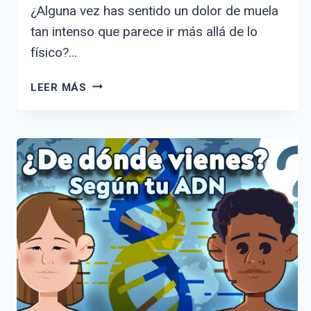
¿Alguna vez has sentido un dolor de muela
tan intenso que parece ir más allá de lo
físico?…
DOLOR
LEER MÁS
DE
MUELA
QUE
SIGNIFICA
EMOCIONALMENTE:
DESCUBRE
SU
VERDADERO
MENSAJE
INTERIOR