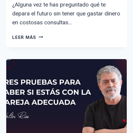
¿Alguna vez te has preguntado qué te
depara el futuro sin tener que gastar dinero
en costosas consultas…
CÓMO
LEER MÁS
SABER
EL
FUTURO
DE
UNO
MISMO
GRATIS:
GUÍA
COMPLETA
Y
MÉTODOS
EFECTIVOS