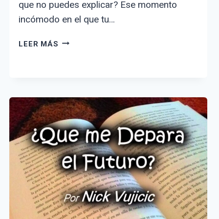
que no puedes explicar? Ese momento
incómodo en el que tu…
¿POR
LEER MÁS
QUÉ
SIENTES
CALOR
SIN
SABER
POR
QUÉ?
CAUSAS
Y
SOLUCIONES