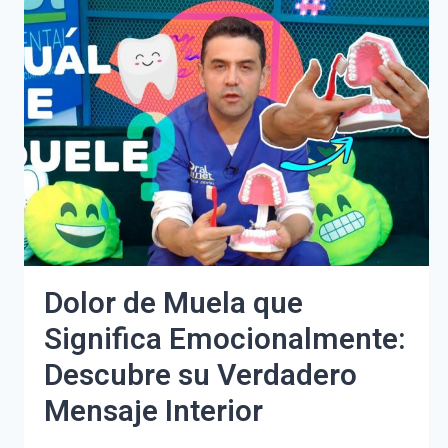
FALLECIDO
ESTÁ
BIEN:
GUÍA
COMPLETA
Y
CONSEJOS
ÚTILES
Dolor de Muela que
Significa Emocionalmente:
Descubre su Verdadero
Mensaje Interior