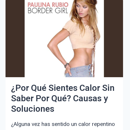
Y
ME
ENCUENTRO
TAN
SOLO:
REFLEXIONES
Y
CONSEJOS
PARA
AFRONTARLO
¿Por Qué Sientes Calor Sin
Saber Por Qué? Causas y
Soluciones
¿Alguna vez has sentido un calor repentino