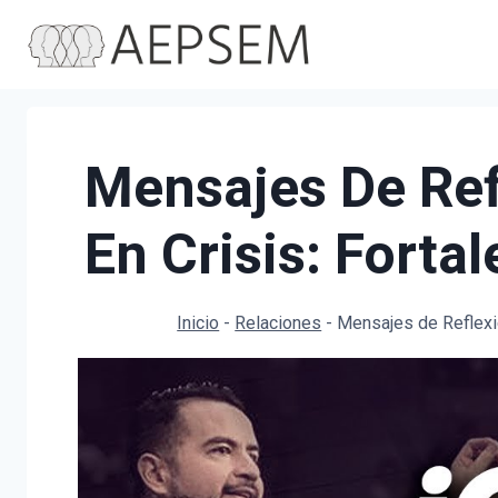
Saltar
al
contenido
Mensajes De Ref
En Crisis: Forta
Inicio
-
Relaciones
-
Mensajes de Reflexió