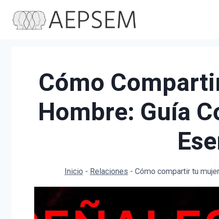
Saltar
al
contenido
Cómo Compartir
Hombre: Guía C
Ese
Inicio
-
Relaciones
-
Cómo compartir tu mujer