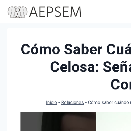
Saltar
al
contenido
Cómo Saber Cuá
Celosa: Seña
Co
Inicio
-
Relaciones
-
Cómo saber cuándo un