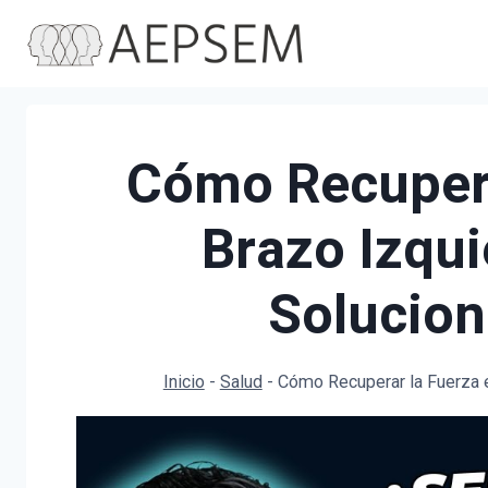
Saltar
al
contenido
Cómo Recupera
Brazo Izqui
Solucion
Inicio
-
Salud
-
Cómo Recuperar la Fuerza e