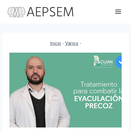
Saltar
al
contenido
Inicio
-
Varios
-